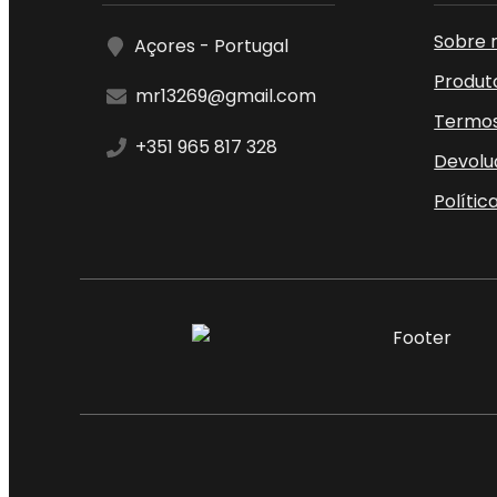
Sobre 
Açores - Portugal
Produt
mr13269@gmail.com
Termos
+351 965 817 328
Devolu
Polític