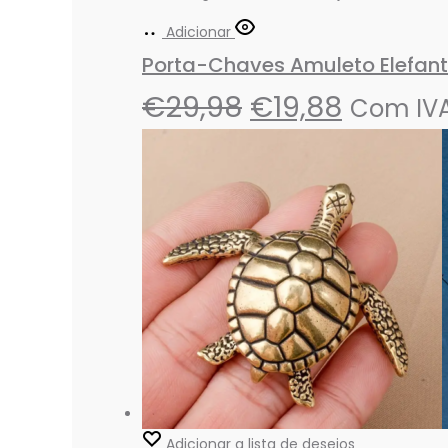
Adicionar
Porta-Chaves Amuleto Elefante
€
29,98
€
19,88
Com IV
Adicionar a lista de desejos