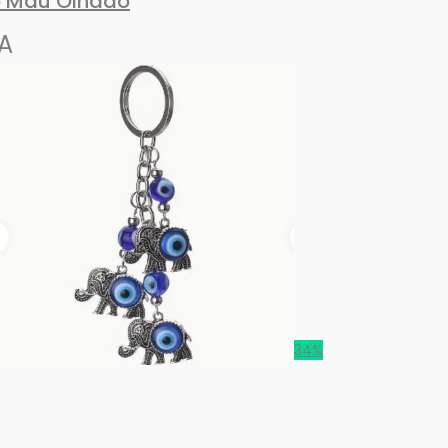
o Mau Olhado
A
34%