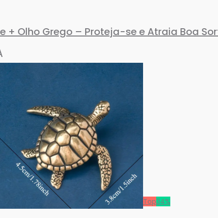
 + Olho Grego – Proteja-se e Atraia Boa Sor
A
Top
34%